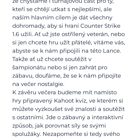
že chystáme i turnajovou část pro ty,
kteří se chtějí utkat s nejlepšími, ale
naším hlavním cílem je dát všechny
dohromady, aby si hraní Counter Strike
1.6 užili. Ať už jste ostřílený veterán, nebo
si jen chcete hru užít přátelé, vítáme vás,
abyste se k nám připojili na této Lance.
Takže ať už chcete soutěžit v
šampionátu nebo si jen zahrát pro
zábavu, doufáme, že se k nám připojíte
na večer nostalgie.
K závěru večera budeme mít namísto
hry připravený Kahoot kvíz, ve kterém si
můžete vyzkoušet své znalosti a soutěžit
s ostatními. Jde o zábavný a interaktivní
způsob, jak porovnat síly se svými
spolužáky. Nezapomeňte si tedy svého