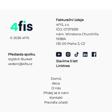
Fakturační údaje
4FIS, z.s.
IČO: 07379391
nám. Winstona Churchilla
© 2026 4FIS
1938/4
130 00 Praha 3, CZ
Předseda spolku
Vojtěch Burket
Slavíme 5 let!
vedeni@4fis.cz
Linktree
Domů
Akce
O nás
Přidej se k nám
Kontakt
Pravidla účasti