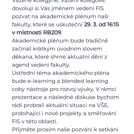
Vážené kolegyně, Vážení kolegové,
dovoluji si Vás jménem vedení FIS
pozvat na akademické plénum naší
fakulty, které se uskuteční
29. 3. od 16:15
v místnosti RB209
.
Akademické plénum bude tradičně
začínat krátkým úvodním slovem
děkana, které shrne aktuální dění z
agend vedení fakulty.
Ústřední téma akademického pléna
bude e-learning a blended learning
coby nástroje pro rozvoj výuky. V rámci
prezentace a následné diskuse bychom
rádi probrali aktuální situaci na VŠE,
probíhající i nové projekty a směřování
FIS v této oblasti.
Přijměte prosím naše pozvání k setkání