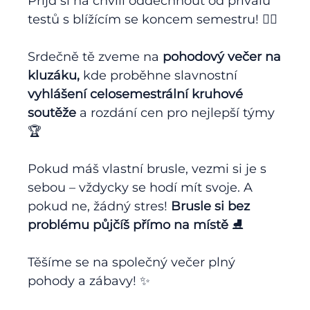
Přijď si na chvíli oddechnout od přívalu
testů s blížícím se koncem semestru! 😮‍💨
Srdečně tě zveme na
pohodový večer na
kluzáku,
kde proběhne slavnostní
vyhlášení celosemestrální kruhové
soutěže
a rozdání cen pro nejlepší týmy
🏆
Pokud máš vlastní brusle, vezmi si je s
sebou – vždycky se hodí mít svoje. A
pokud ne, žádný stres!
Brusle si bez
problému půjčíš přímo na místě
⛸️
Těšíme se na společný večer plný
pohody a zábavy! ✨